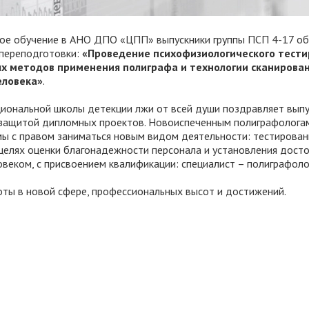
вое обучение в АНО ДПО «ЦПП» выпускники группы ПСП 4-17 о
переподготовки:
«Проведение психофизиологического тести
х методов применения полиграфа и технологии сканирова
еловека»
.
иональной школы детекции лжи от всей души поздравляет выпу
 защитой дипломных проектов. Новоиспеченным полиграфолога
ы с правом заниматься новым видом деятельности: тестировани
целях оценки благонадежности персонала и установления дост
еком, с присвоением квалификации: специалист – полиграфоло
оты в новой сфере, профессиональных высот и достижений.