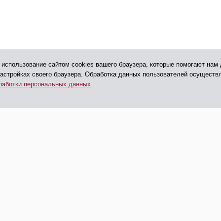
 использование сайтом cookies вашего браузера, которые помогают нам 
настройках своего браузера. Обработка данных пользователей осуществ
работки персональных данных
.
540 41 32
+7 495
ормация
anodpo@polygraph.su
фе и услуги
г. Москва, ул. Смирновская,
О «ЦПП»
д. 25, стр. 3, Бизнес-центр
«Смирновский», офис 303
оглашение
зованию файлов
и обработки
х