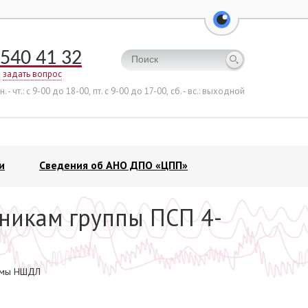
перейти на ве
540 41 32
задать вопрос
н. - чт.: с 9-00 до 18-00,
пт. с 9-00 до 17-00,
сб. - вс.: выходной
и
Сведения об АНО ДПО «ЦПП»
никам группы ПСП 4-
ломы НШДЛ