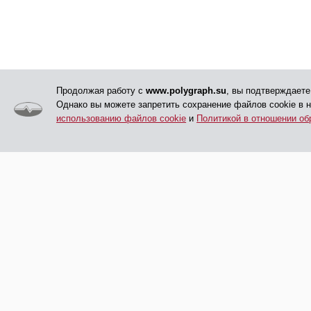
Продолжая работу с
www.polygraph.su
, вы подтверждаете
Однако вы можете запретить сохранение файлов cookie в 
использованию файлов cookie
и
Политикой в отношении об
© АНО ДПО «ЦПП», 2005 - 2026
Главная
Обучение
Все права защищены
Дополнительная инф
Проверки на полигра
Сведения об АНО ДП
Контакты
карта сайта
Пользовательское с
Политика по исполь
cookie
Политика в отношени
персональных данны