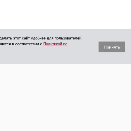
делать этот сайт удобнее для пользователей.
ляется в соответствии с
Политикой по
Принять
Опубликованная на сайте информация носит
рекламный характер и не является публичной офертой,
в том числе в соответствии с определениями ст. 435, 437 ГК РФ