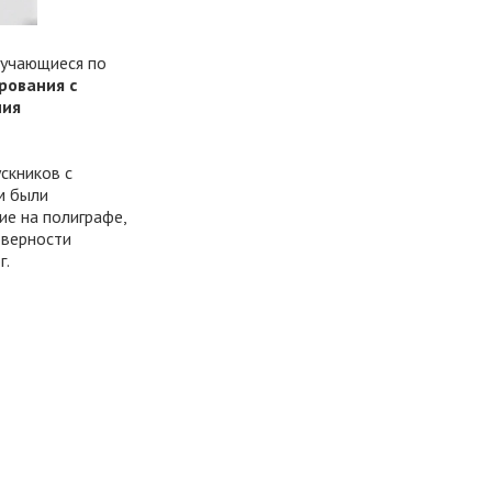
бучающиеся по
рования c
ния
скников с
м были
е на полиграфе,
оверности
г.