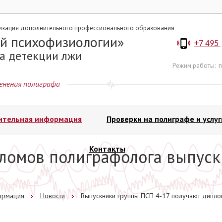
изация дополнительного профессионального образования
й психофизиологии
+7 495
а детекции лжи
Режим работы:
п
енения полиграфа
ительная информация
Проверки на полиграфе и услуг
Контакты
ломов полиграфолога выпуск
ормация
Новости
Выпускники группы ПСП 4-17 получают дип