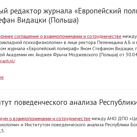
ый редактор журнала «Европейский пол
ефан Видацки (Польша)
оннее соглашение о взаимопонимании и сотрудничестве
между
рикладной психофизиологии» в лице ректора Пеленицына А.Б. и
ом журнала «Европейский полиграф» Яном Стефаном Видацки,
ой Академии им. Анджея Фрыча Моджевского (Польша) от 30.0
raph.pl/
ее
тут поведенческого анализа Республик
ум о взаимопонимании и сотрудничестве
между АНО ДПО «Це
иологии» и Институтом поведенческого анализа Республики Бол
15.