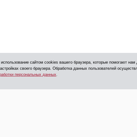
 использование сайтом cookies вашего браузера, которые помогают нам 
настройках своего браузера. Обработка данных пользователей осуществ
работки персональных данных
.
540 41 32
+7 495
ормация
anodpo@polygraph.su
фе и услуги
г. Москва, ул. Смирновская,
О «ЦПП»
д. 25, стр. 3, Бизнес-центр
«Смирновский», офис 303