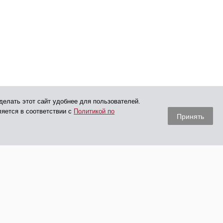
делать этот сайт удобнее для пользователей.
ляется в соответствии с
Политикой по
Принять
Опубликованная на сайте информация носит
рекламный характер и не является публичной офертой,
в том числе в соответствии с определениями ст. 435, 437 ГК РФ