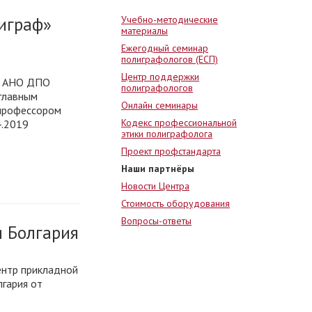
играф»
Учебно-методические
материалы
Ежегодный семинар
полиграфологов (ЕСП)
Центр поддержки
 АНО ДПО
полиграфологов
 главным
Онлайн семинары
 профессором
Кодекс профессиональной
4.2019
этики полиграфолога
Проект профстандарта
Наши партнёры
Новости Центра
Стоимость оборудования
Вопросы-ответы
и Болгария
нтр прикладной
гария от