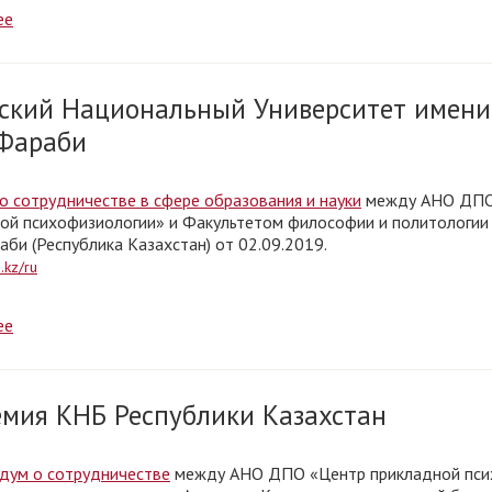
ее
ский Национальный Университет имени
 Фараби
о сотрудничестве в сфере образования и науки
между АНО ДПО
ой психофизиологии» и Факультетом философии и политологии
раби (Республика Казахстан) от 02.09.2019.
.kz/ru
ее
мия КНБ Республики Казахстан
дум о сотрудничестве
между АНО ДПО «Центр прикладной пси