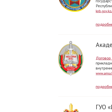
государс
Республи
knb.gov.kz
подробн
Акаде
Договор 
прикладн
внутренн
www.amia.
подробн
ГУО «