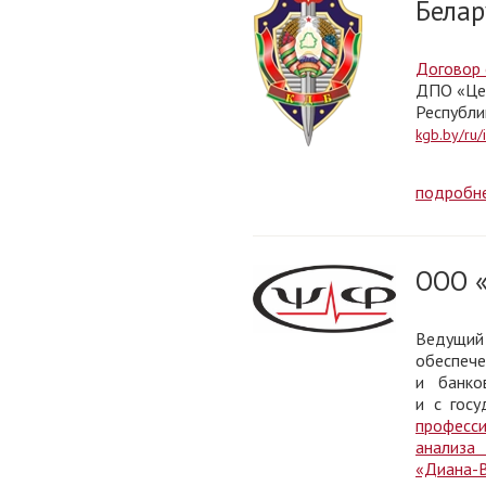
Белар
Договор 
ДПО «Цен
Республи
kgb.by/ru/i
подробн
ООО «
Ведущий 
обеспече
и банко
и с госу
професс
анализа
«Диана-