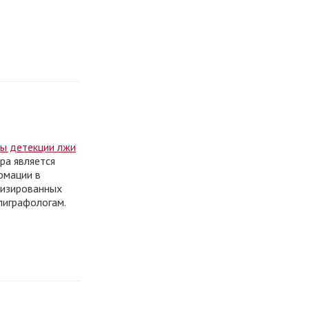
ы детекции лжи
тра является
рмации в
лизированных
лиграфологам.