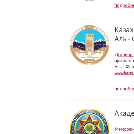
подробн
Казах
Аль -
Договор 
прикладн
Аль - Фа
www.kaznu
подробн
Акаде
Меморан