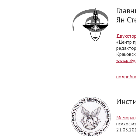
Главн
Ян Ст
Двухстор
«Центр п
редактор
Краковск
www.polyg
подробн
Инсти
Меморанд
психофиз
21.05.20