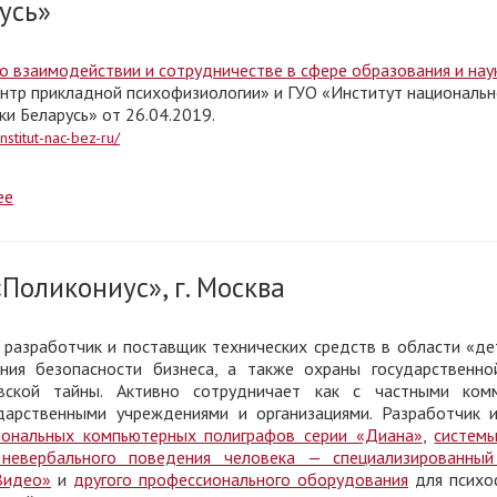
усь»
о взаимодействии и сотрудничестве в сфере образования и нау
тр прикладной психофизиологии» и ГУО «Институт национальн
ки Беларусь» от 26.04.2019.
nstitut-nac-bez-ru/
ее
Поликониус», г. Москва
разработчик и поставщик технических средств в области «де
ния безопасности бизнеса, а также охраны государственно
вской тайны. Активно сотрудничает как с частными комм
дарственными учреждениями и организациями. Разработчик 
иональных компьютерных полиграфов серии «Диана»
,
систем
 невербального поведения человека — специализированный
Видео»
и
другого профессионального оборудования
для психо