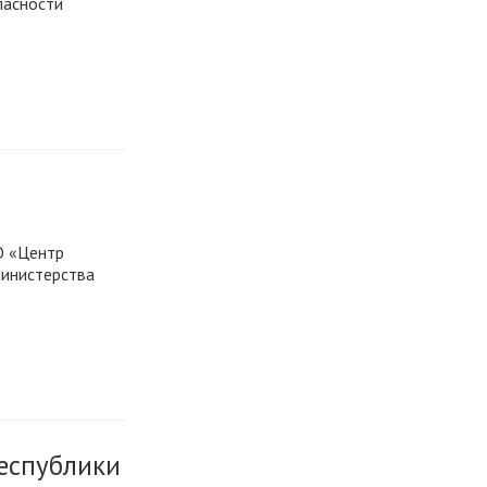
пасности
 «Центр
Министерства
еспублики