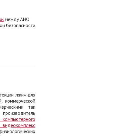
ки
между АНО
ой безопасности
текции лжи» для
й, коммерческой
ерческими, так
и производитель
ы компьютерного
 видеокомплекс
физиологических