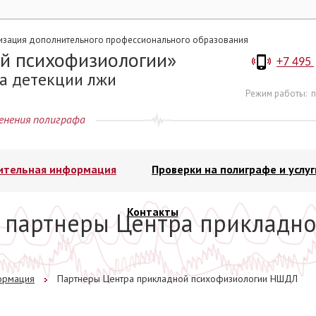
изация дополнительного профессионального образования
й психофизиологии
+7 495
а детекции лжи
Режим работы:
п
енения полиграфа
ительная информация
Проверки на полиграфе и услуг
Контакты
партнеры Центра прикладно
ормация
Партнеры Центра прикладной психофизиологии НШДЛ