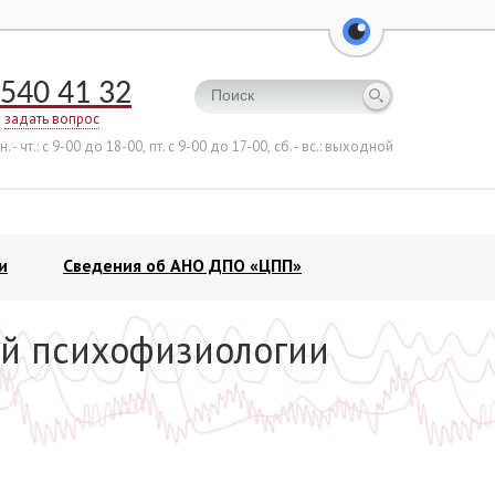
перейти на ве
540 41 32
задать вопрос
н. - чт.: с 9-00 до 18-00,
пт. с 9-00 до 17-00,
сб. - вс.: выходной
и
Сведения об АНО ДПО «ЦПП»
й психофизиологии