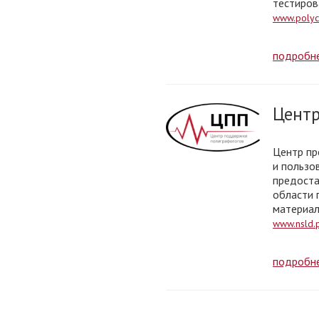
тестиров
www.polyc
подробн
Центр
Центр пр
и пользо
предоста
области 
материал
www.nsld.
подробн