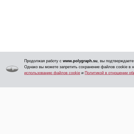
Продолжая работу с
www.polygraph.su
, вы подтверждаете
Однако вы можете запретить сохранение файлов cookie в 
использованию файлов cookie
и
Политикой в отношении об
© АНО ДПО «ЦПП», 2005 - 2026
Главная
Обучение
Все права защищены
Дополнительная инф
Проверки на полигра
Сведения об АНО ДП
Контакты
карта сайта