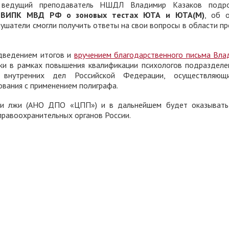
 ведущий преподаватель НШДЛ Владимир Казаков под
м ВИПК МВД РФ о зоновых тестах ЮТА и ЮТА(М)
, об 
лушатели смогли получить ответы на свои вопросы в области п
дведением итогов и
вручением благодарственного письма Вла
ки в рамках повышения квалификации психологов подразделе
внутренних дел Российской Федерации, осуществляющи
ования с применением полиграфа.
ии лжи (АНО ДПО «ЦПП») и в дальнейшем будет оказывать
правоохранительных органов России.