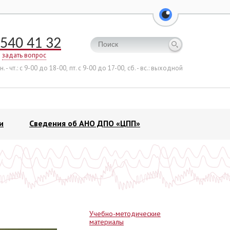
перейти на ве
540 41 32
задать вопрос
н. - чт.: с 9-00 до 18-00,
пт. с 9-00 до 17-00,
сб. - вс.: выходной
и
Сведения об АНО ДПО «ЦПП»
Учебно-методические
материалы