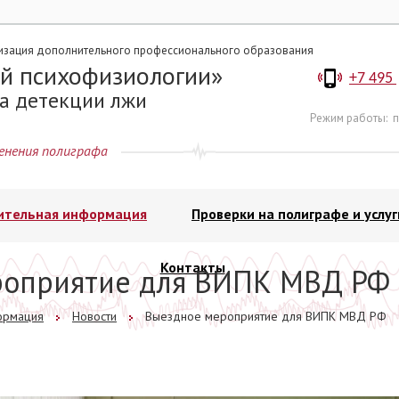
изация дополнительного профессионального образования
й психофизиологии
+7 495
а детекции лжи
Режим работы:
п
енения полиграфа
ительная информация
Проверки на полиграфе и услуг
Контакты
роприятие для ВИПК МВД РФ
ормация
Новости
Выездное мероприятие для ВИПК МВД РФ