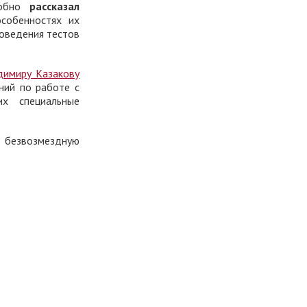
робно
рассказал
особенностях их
роведения тестов
димиру Казакову
ний по работе с
х специальные
 безвозмездную