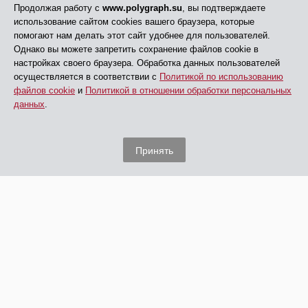
Продолжая работу с
www.polygraph.su
, вы подтверждаете
использование сайтом cookies вашего браузера, которые
помогают нам делать этот сайт удобнее для пользователей.
Однако вы можете запретить сохранение файлов cookie в
настройках своего браузера. Обработка данных пользователей
осуществляется в соответствии с
Политикой по использованию
файлов cookie
и
Политикой в отношении обработки персональных
данных
.
Принять
© АНО ДПО «ЦПП», 2005 - 2026
Все права защищены
Главная
Обучение
Дополнительная информация
Проверки на полиграфе и услуги
Сведения об АНО ДПО «ЦПП»
Контакты