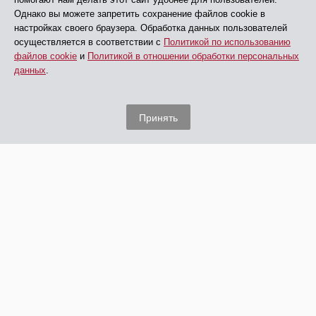
Однако вы можете запретить сохранение файлов cookie в
настройках своего браузера. Обработка данных пользователей
осуществляется в соответствии с
Политикой по использованию
файлов cookie
и
Политикой в отношении обработки персональных
данных
.
Принять
© АНО ДПО «ЦПП», 2005 - 2026
Все права защищены
Главная
Обучение
Дополнительная информация
Проверки на полиграфе и услуги
Сведения об АНО ДПО «ЦПП»
Контакты
карта сайта