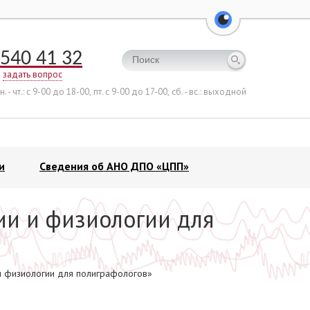
перейти на ве
540 41 32
задать вопрос
н. - чт.: с 9-00 до 18-00,
пт. с 9-00 до 17-00,
сб. - вс.: выходной
и
Сведения об АНО ДПО «ЦПП»
ии и физиологии для
и физиологии для полиграфологов»