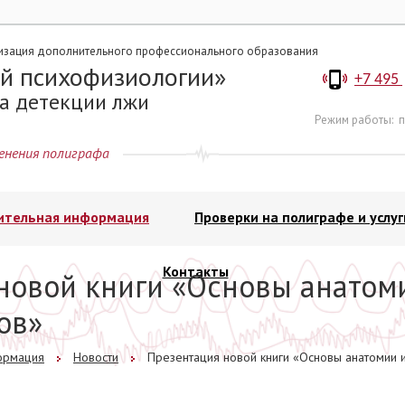
изация дополнительного профессионального образования
й психофизиологии
+7 495
а детекции лжи
Режим работы:
п
енения полиграфа
ительная информация
Проверки на полиграфе и услуг
Контакты
новой книги «Основы анатом
ов»
ормация
Новости
Презентация новой книги «Основы анатомии 