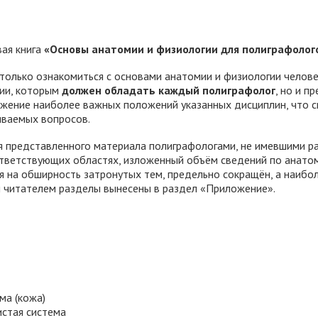
вая книга
«Основы анатомии и физиологии для полиграфолог
 только ознакомиться с основами анатомии и физиологии челов
ии, которым
должен обладать каждый полиграфолог
, но и п
ожение наиболее важных положений указанных дисциплин, что 
ваемых вопросов.
я представленного материала полиграфологами, не имевшими р
ответствующих областях, изложенный объём сведений по анато
я на обширность затронутых тем, предельно сокращён, а наибо
 читателем разделы вынесены в раздел «Приложение».
ма (кожа)
стая система