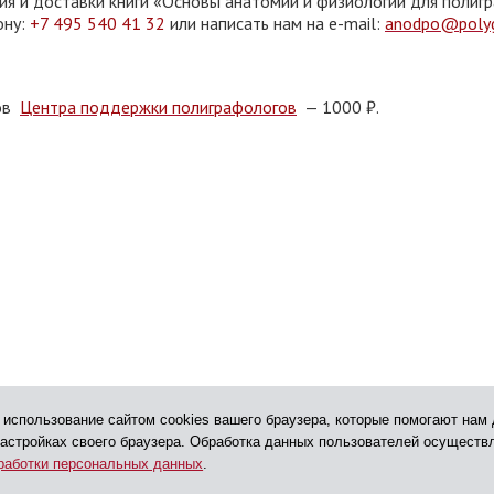
ия и доставки книги «Основы анатомии и физиологии для полиг
ону:
+7 495 540 41 32
или написать нам на e-mail:
anodpo@polyg
ков
Центра поддержки полиграфологов
— 1000 ₽.
 использование сайтом cookies вашего браузера, которые помогают нам 
настройках своего браузера. Обработка данных пользователей осуществ
работки персональных данных
.