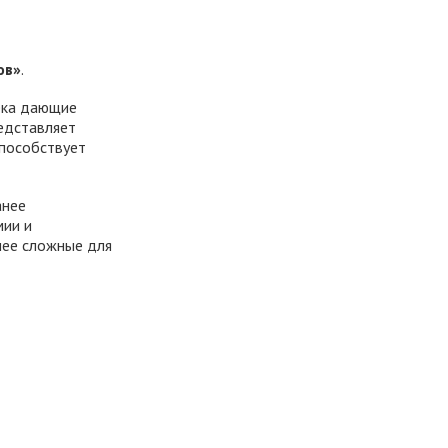
ов»
.
ека дающие
редставляет
способствует
анее
мии и
лее сложные для