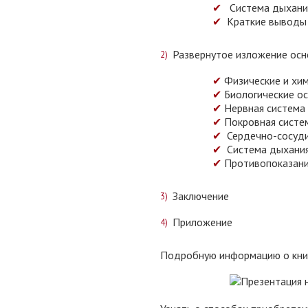
✔
Система дыхани
✔
Краткие выводы
Развернутое изложение осн
✔
Физические и хи
✔
Биологические о
✔
Нервная система
✔
Покровная систем
✔
Сердечно-сосуди
✔
Система дыхани
✔
Противопоказани
Заключение
Приложение
Подробную информацию о книг