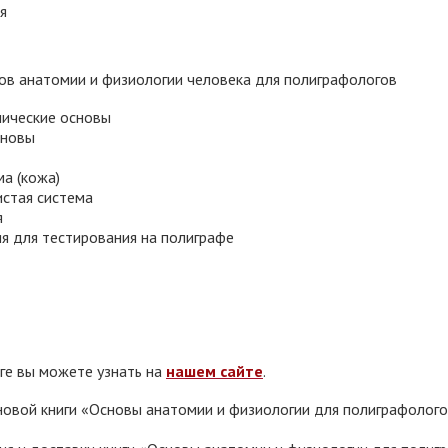
я
ов анатомии и физиологии человека для полиграфологов
мические основы
сновы
а (кожа)
стая система
я
я для тестирования на полиграфе
е вы можете узнать на
нашем сайте
.