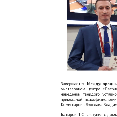
Завершается
Международны
выставочном центре «Патри
наведении твёрдого уставн
прикладной психофизиологи
Комиссарова Ярослава Владим
Батыров Т.С. выступил с док