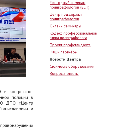
Ежегодный семинар
полиграфологов (ЕСП)
Центр поддержки
полиграфологов
Онлайн семинары
Кодекс профессиональной
этики полиграфолога
Проект профстандарта
Наши партнёры
Новости Центра
Стоимость оборудования
Вопросы-ответы
 в конгрессно-
нной полиции в
АНО ДПО «Центр
таниславович и
 правонарушений