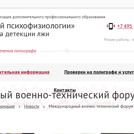
изация дополнительного профессионального образования
й психофизиологии
+7 495
а детекции лжи
Режим работы:
п
енения полиграфа
ительная информация
Проверки на полиграфе и услуг
Контакты
ый военно-технический фор
ормация
Новости
Международный военно-технический форум