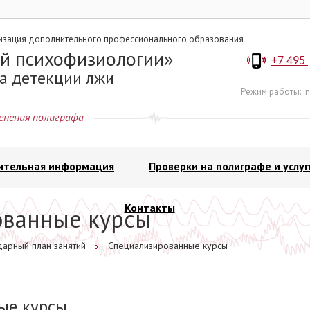
изация дополнительного профессионального образования
й психофизиологии
+7 495
а детекции лжи
Режим работы:
п
енения полиграфа
ительная информация
Проверки на полиграфе и услуг
Контакты
ованные курсы
арный план занятий
Специализированные курсы
ые курсы