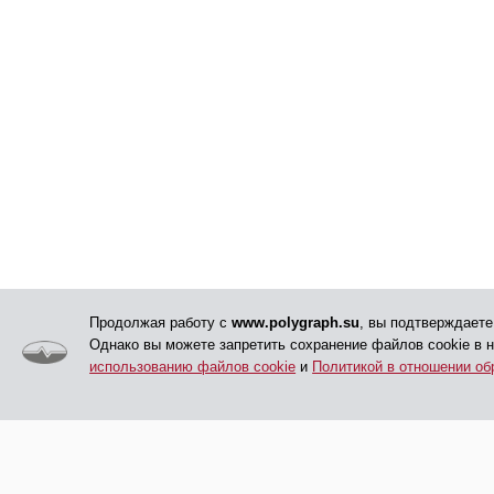
Продолжая работу с
www.polygraph.su
, вы подтверждаете
Однако вы можете запретить сохранение файлов cookie в 
использованию файлов cookie
и
Политикой в отношении об
© АНО ДПО «ЦПП», 2005 - 2026
Главная
Обучение
Все права защищены
Дополнительная инф