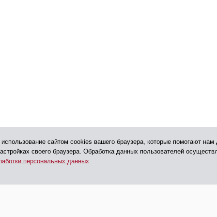
 использование сайтом cookies вашего браузера, которые помогают нам 
настройках своего браузера. Обработка данных пользователей осуществ
работки персональных данных
.
540 41 32
+7 495
ормация
anodpo@polygraph.su