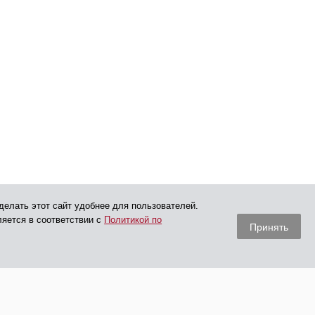
делать этот сайт удобнее для пользователей.
ляется в соответствии с
Политикой по
Принять
Опубликованная на сайте информация носит
рекламный характер и не является публичной офертой,