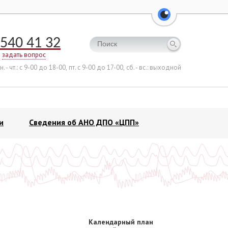
перейти на ве
540 41 32
задать вопрос
н. - чт.: с 9-00 до 18-00,
пт. с 9-00 до 17-00,
сб. - вс.: выходной
и
Сведения об АНО ДПО «ЦПП»
Календарный план