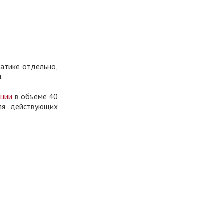
атике отдельно,
.
ации
в объеме 40
ля действующих