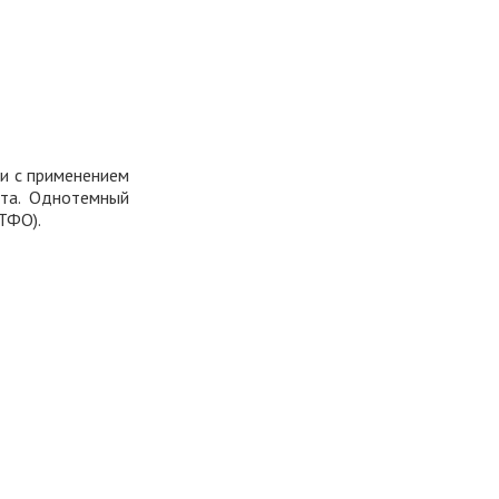
и с применением
та. Однотемный
ТФО).