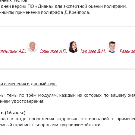
дней версии ПО «Диана» для экспертной оценки полиграмм.
нципы применения полиграфа Д.Крейпола.
леницын А.Б.
,
Сошников А.П.
,
Купцова Д.М.
,
Рязанце
и изменения в данный курс.
ены темы по трём модулям, каждый из которых по вашему ж
ением удостоверения:
 (16 ак. ч.)
нала в ходе проведения кадровых тестирований с примене
мный скрининг с вопросами «управляемой» лжи.