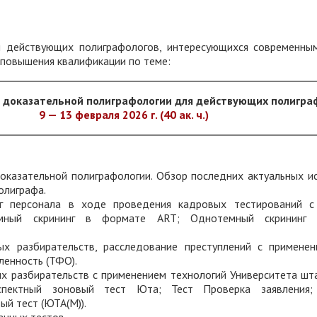
м действующих полиграфологов, интересующихся современны
 повышения квалификации по теме:
 доказательной полиграфологии для действующих полигра
9 — 13 февраля 2026 г. (40 ак. ч.)
оказательной полиграфологии. Обзор последних актуальных и
олиграфа.
нг персонала в ходе проведения кадровых тестирований с
емный скрининг в формате ART; Однотемный скрининг 
х разбирательств, расследование преступлений с применен
енность (ТФО).
х разбирательств с применением технологий Университета ш
спектный зоновый тест Юта; Тест Проверка заявления
ый тест (ЮТА(М)).
анных тестов.