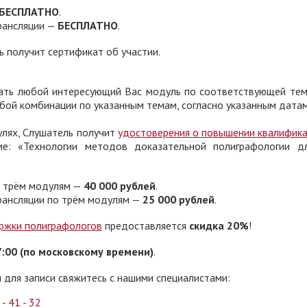
БЕСПЛАТНО
.
рансляции —
БЕСПЛАТНО
.
 получит сертификат об участии.
ть любой интересующий Вас модуль по соответствующей тем
любой комбинации по указанным темам, согласно указанным датам
улях, Слушатель получит
удостоверения о повышении квалифик
ме: «Технологии методов доказательной полиграфологии д
о трём модулям —
40 000 рублей
.
трансляции по трём модулям —
25 000 рублей
.
ржки полиграфологов
предоставляется
скидка 20%
!
7:00 (по московскому времени)
.
 для записи свяжитесь с нашими специалистами:
 - 41 - 32