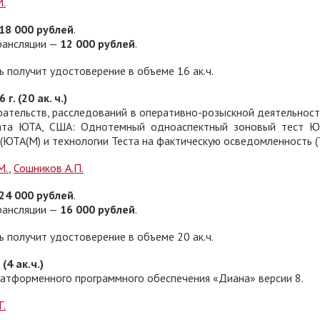
М.
18 000 рублей
.
рансляции —
12 000 рублей
.
получит удостоверение в объеме 16 ак.ч.
. (20 ак. ч.)
ательств, расследований в оперативно-розыскной деятельност
тата ЮТА, США: Однотемный одноаспектный зоновый тест Ю
(ЮТА(М) и технологии Теста на фактическую осведомленность (
М.
,
Сошников А.П.
24 000 рублей
.
рансляции —
16 000 рублей
.
получит удостоверение в объеме 20 ак.ч.
(4 ак.ч.)
атформенного программного обеспечения «Диана» версии 8.
Г.