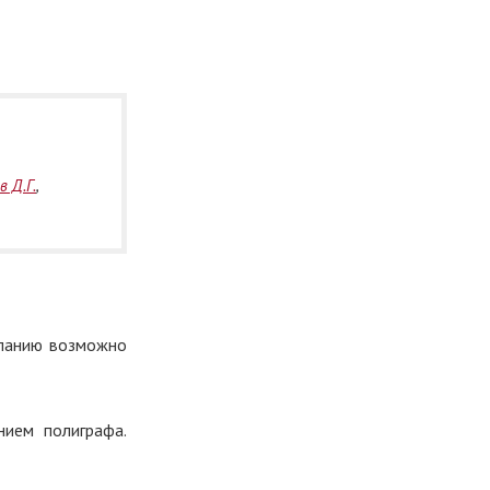
в Д.Г.
,
еланию возможно
нием полиграфа.