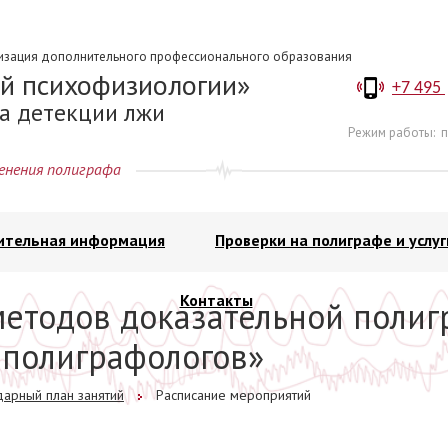
изация дополнительного профессионального образования
й психофизиологии
+7 495
а детекции лжи
Режим работы:
п
енения полиграфа
ительная информация
Проверки на полиграфе и услуг
Контакты
методов доказательной полиг
полиграфологов»
арный план занятий
Расписание мероприятий