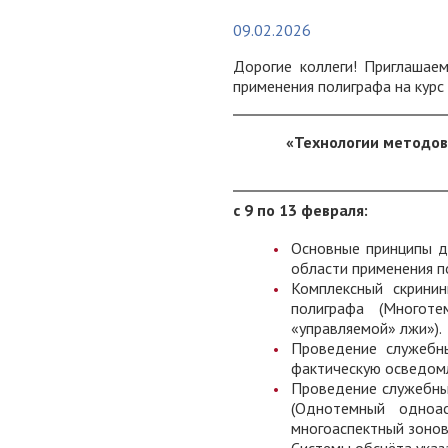
09.02.2026
Дорогие коллеги! Приглашае
применения полиграфа на курс
«Технологии методов
с 9 по 13 февраля:
Основные принципы д
области применения п
Комплексный скрини
полиграфа (Многот
«управляемой» лжи»).
Проведение служебны
фактическую осведомл
Проведение служебны
(Однотемный одноа
многоаспектный зонов
Системы обсчёта указ