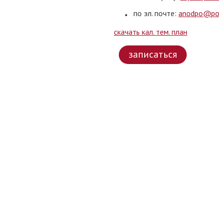
по эл. почте:
anodpo@pol
скачать кал. тем. план
записаться