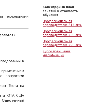
Календарный план
занятий и стоимость
обучения
ми технологиями
Профессиональная
переподготовка 514 ак.ч.
Профессиональная
фологов»
переподготовка 250 ак.ч.
Профессиональная
переподготовка 290 ак.ч.
Курсы повышения
квалификации
сследований в
 применением
с вопросами
ием Теста на
тата ЮТА, США
; Однотемный