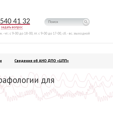
540 41 32
задать вопрос
н. - чт.: с 9-00 до 18-00,
пт. с 9-00 до 17-00,
сб. - вс.: выходной
и
Сведения об АНО ДПО «ЦПП»
рафологии для